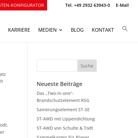
TEN-KONFIGURATOR
Tel. +49 2932 63943-0
E-Mail
KARRIERE
MEDIEN
BLOG
KONTAKT
atz
ch
Neueste Beiträge
Das „Two-in-one“-
Brandschutzelement RSG
Sanierungselement ST-SE
ST-AWD mit Lippendichtung
odt.
ST-AWD von Schulte & Todt
ter
Sammelkasten für Planer